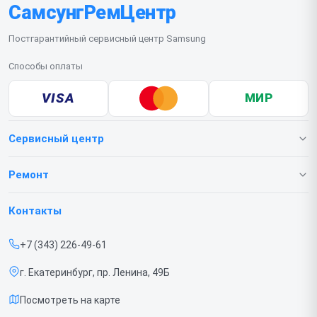
СамсунгРемЦентр
Постгарантийный сервисный центр Samsung
Способы оплаты
VISA
МИР
Сервисный центр
О нашем сервисе
Ремонт
Гарантия
Телефонов
Контакты
Прайс-лист
Ноутбуков
+7 (343) 226-49-61
Срочный ремонт
Роботов-пылесосов
г. Екатеринбург, пр. Ленина, 49Б
Доставка и способы оплаты
Телевизоров
Посмотреть на карте
Диагностика
Мониторов