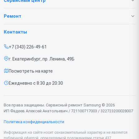
Сервисный центр
О нашем сервисе
Ремонт
Гарантия
Телефонов
Контакты
Прайс-лист
Ноутбуков
+7 (343) 226-49-61
Срочный ремонт
Роботов-пылесосов
г. Екатеринбург, пр. Ленина, 49Б
Доставка и способы оплаты
Телевизоров
Посмотреть на карте
Диагностика
Мониторов
Ежедневно с 8:30 до 20:30
Контакты
Вертикальных пылесосов
Духовых шкафов
Все права защищены. Сервисный ремонт Samsung © 2026
ИП Фадеев Алексей Анатольевич / 721100717003 / 322723200028007
Принтеров
Политика конфиденциальности
Проекторов
Информация на сайте носит ознакомительный характер и не является
публичной офертой, определяемой положениями статьи 437
Кондиционеров