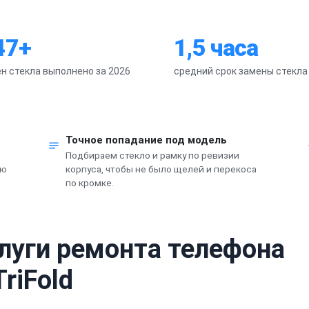
47+
1,5 часа
н стекла выполнено за 2026
средний срок замены стекла
Точное попадание под модель
Подбираем стекло и рамку по ревизии
ую
корпуса, чтобы не было щелей и перекоса
по кромке.
слуги ремонта телефона
riFold