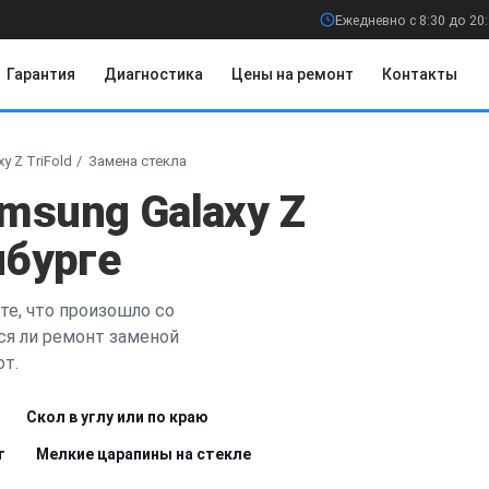
Ежедневно с 8:30 до 20
Гарантия
Диагностика
Цены на ремонт
Контакты
y Z TriFold
Замена стекла
msung Galaxy Z
нбурге
те, что произошло со
ся ли ремонт заменой
от.
Скол в углу или по краю
т
Мелкие царапины на стекле