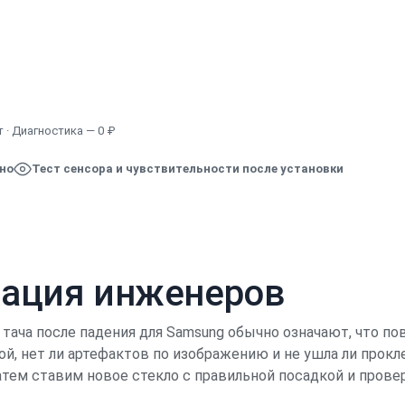
Узнать точную стоимость
 · Диагностика — 0 ₽
ено
Тест сенсора и чувствительности после установки
кация инженеров
 тача после падения для Samsung обычно означают, что п
ой, нет ли артефактов по изображению и не ушла ли прокл
затем ставим новое стекло с правильной посадкой и прове