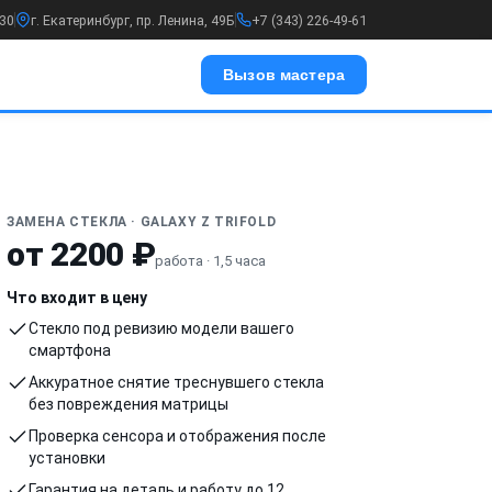
:30
г. Екатеринбург, пр. Ленина, 49Б
+7 (343) 226-49-61
Вызов мастера
ЗАМЕНА СТЕКЛА · GALAXY Z TRIFOLD
от 2200 ₽
работа · 1,5 часа
Что входит в цену
Стекло под ревизию модели вашего
смартфона
Аккуратное снятие треснувшего стекла
без повреждения матрицы
Проверка сенсора и отображения после
установки
Гарантия на деталь и работу до 12