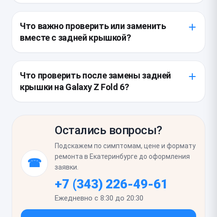
герметичность и посадку новой детали.
геометрии и текстуре, а качественный аналог
Сначала устройство разбирают с учетом складной
требует проверки на точность размеров и
конструкции и отключают питание, чтобы
Что важно проверить или заменить
жесткость материала. Перед установкой мастер
исключить короткие замыкания. Затем снимают
вместе с задней крышкой?
сверяет совместимость по модификации корпуса,
поврежденную крышку, очищают посадочную
чтобы крышка не мешала закрытию и не
поверхность от старого клея, проверяют корпус на
После удара или падения часто страдает не
создавала зазоров.
скрытые трещины и устанавливают новую деталь
только панель, но и клей, рамка, элементы вокруг
Что проверить после замены задней
с точной фиксацией. После сборки контролируют
камер и зона шарнира. Если крышка разбита,
крышки на Galaxy Z Fold 6?
прилегание, отсутствие люфта и корректность
мастер также осматривает стекла камер,
закрывания половин смартфона.
уплотнения, задние микрофоны и корпус на
Нужно убедиться, что крышка сидит ровно, нет
предмет микротрещин, которые могут проявиться
зазоров, люфта и скрипа при нажатии на корпус.
позже. При необходимости меняют крепежные
Остались вопросы?
Также важно проверить, не изменилось ли
элементы, восстанавливают посадку и убирают
открывание и закрывание смартфона, корректно
Подскажем по симптомам, цене и формату
следы перекоса, чтобы новый корпус не треснул
ли работают камеры и нет ли перегрева в зоне
ремонта в Екатеринбурге до оформления
☎
повторно.
задней панели. Если устройство сохраняет
заявки.
плотное прилегание и нормально складывается,
+7 (343) 226-49-61
значит сборка выполнена правильно.
Ежедневно с 8:30 до 20:30