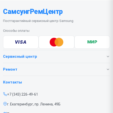
СамсунгРемЦентр
Постгарантийный сервисный центр Samsung
Способы оплаты
VISA
МИР
Сервисный центр
О нашем сервисе
Ремонт
Гарантия
Телефонов
Контакты
Прайс-лист
Ноутбуков
+7 (343) 226-49-61
Срочный ремонт
Роботов-пылесосов
г. Екатеринбург, пр. Ленина, 49Б
Доставка и способы оплаты
Телевизоров