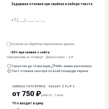
Задержка отклика при свайпах и наборе текста
Сенсор не работает после замены стекла другим масте
Узнать точную стоимость
Согласен на обработку
персональных данных
−20% при заявке с сайта
Перезвоним за 10 минут · Диагностика — 0 ₽
Гарантия до 12 месяцев
500+ замен выполнено
Тест отклика сенсора по всей площади экрана
ЗАМЕНА ТАЧСКРИНА · GALAXY Z FLIP 5
от 750 ₽
работа · 2 часа
Что входит в цену