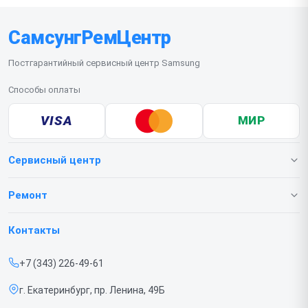
СамсунгРемЦентр
Постгарантийный сервисный центр Samsung
Способы оплаты
VISA
МИР
Сервисный центр
О нашем сервисе
Ремонт
Гарантия
Телефонов
Контакты
Прайс-лист
Ноутбуков
+7 (343) 226-49-61
Срочный ремонт
Роботов-пылесосов
г. Екатеринбург, пр. Ленина, 49Б
Доставка и способы оплаты
Телевизоров