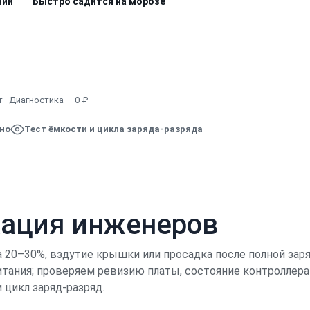
нии
Быстро садится на морозе
Узнать точную стоимость
 · Диагностика — 0 ₽
ено
Тест ёмкости и цикла заряда-разряда
кация инженеров
 20–30%, вздутие крышки или просадка после полной зар
итания; проверяем ревизию платы, состояние контроллера
цикл заряд-разряд.