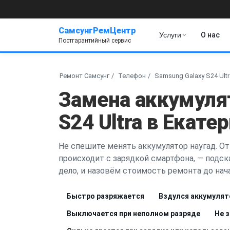
СамсунгРемЦентр
Услуги
О нас
Постгарантийный сервис
Ремонт Самсунг
Телефон
Samsung Galaxy S24 Ultr
Замена аккумуля
S24 Ultra в Екате
Не спешите менять аккумулятор наугад. От
происходит с зарядкой смартфона, — подск
дело, и назовём стоимость ремонта до нача
Быстро разряжается
Вздулся аккумулят
Выключается при неполном разряде
Не 