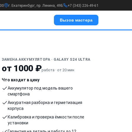
:30
г. Екатеринбург, пр. Ленина, 49Б
+7 (343) 226-49-61
Вызов мастера
ЗАМЕНА АККУМУЛЯТОРА · GALAXY S24 ULTRA
от 1000 ₽
работа · от 20 мин
Что входит в цену
Аккумулятор под модель вашего
смартфона
Аккуратная разборка и герметизация
корпуса
Калибровка и проверка ёмкости после
установки
Гарантия на деталь и работу до 12