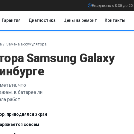
Ежедневно с 8:30 до 20
Гарантия
Диагностика
Цены на ремонт
Контакты
a
Замена аккумулятора
тора Samsung Galaxy
ринбурге
метьте, что
ажем, в батарее ли
ла работ.
ор, приподнялся экран
заряжается совсем