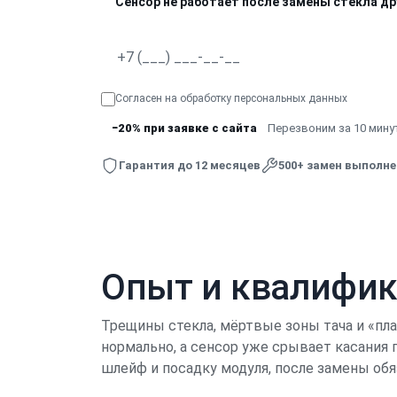
Сенсор не работает после замены стекла д
Согласен на обработку
персональных данных
−20% при заявке с сайта
Перезвоним за 10 минут
Гарантия до 12 месяцев
500+ замен выполн
Опыт и квалифи
Трещины стекла, мёртвые зоны тача и «пл
нормально, а сенсор уже срывает касания
шлейф и посадку модуля, после замены обя