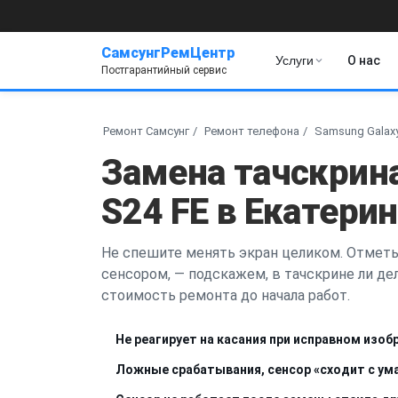
СамсунгРемЦентр
Услуги
О нас
Постгарантийный сервис
Ремонт Самсунг
Ремонт телефона
Samsung Galaxy
Замена тачскрин
S24 FE в Екатери
Не спешите менять экран целиком. Отметьт
сенсором, — подскажем, в тачскрине ли дел
стоимость ремонта до начала работ.
Не реагирует на касания при исправном изо
Ложные срабатывания, сенсор «сходит с ум