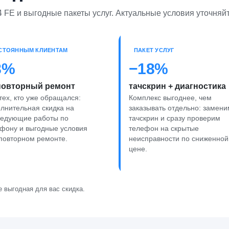
 FE и выгодные пакеты услуг. Актуальные условия уточняй
СТОЯННЫМ КЛИЕНТАМ
ПАКЕТ УСЛУГ
8%
−18%
повторный ремонт
тачскрин + диагностика
тех, кто уже обращался:
Комплекс выгоднее, чем
лнительная скидка на
заказывать отдельно: замени
ледующие работы по
тачскрин и сразу проверим
фону и выгодные условия
телефон на скрытые
повторном ремонте.
неисправности по сниженной
цене.
 выгодная для вас скидка.