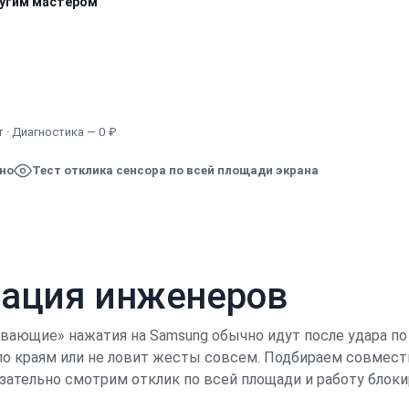
ругим мастером
Узнать точную стоимость
 · Диагностика — 0 ₽
ено
Тест отклика сенсора по всей площади экрана
кация инженеров
авающие» нажатия на Samsung обычно идут после удара по
 по краям или не ловит жесты совсем. Подбираем совмес
зательно смотрим отклик по всей площади и работу блок