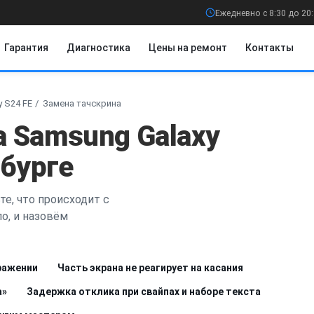
Ежедневно с 8:30 до 20
Гарантия
Диагностика
Цены на ремонт
Контакты
 S24 FE
Замена тачскрина
а Samsung Galaxy
нбурге
е, что происходит с
о, и назовём
бражении
Часть экрана не реагирует на касания
а»
Задержка отклика при свайпах и наборе текста