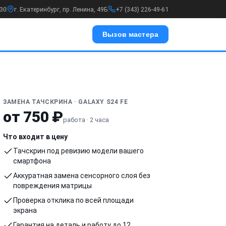
:30
г. Екатеринбург, пр. Ленина, 49Б
+7 (343) 226-49-61
Вызов мастера
ЗАМЕНА ТАЧСКРИНА · GALAXY S24 FE
от 750 ₽
работа · 2 часа
Что входит в цену
Тачскрин под ревизию модели вашего
смартфона
Аккуратная замена сенсорного слоя без
повреждения матрицы
Проверка отклика по всей площади
экрана
Гарантия на деталь и работу до 12