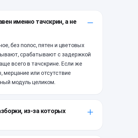
равен именно тачскрин, а не
ное, без полос, пятен и цветовых
атывают, срабатывают с задержкой
аще всего в тачскрине. Если же
, мерцание или отсутствие
ный модуль целиком.
азборки, из-за которых
ие шлейфы требуют аккуратного