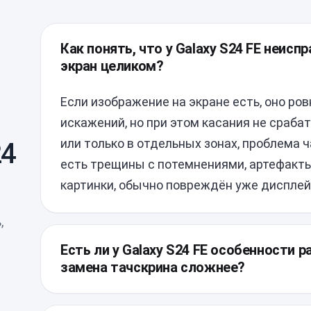
Как понять, что у Galaxy S24 FE неисп
экран целиком?
Если изображение на экране есть, оно ров
искажений, но при этом касания не сраб
или только в отдельных зонах, проблема ч
24
есть трещины с потемнениями, артефакты
картинки, обычно повреждён уже дисплей
,
Есть ли у Galaxy S24 FE особенности р
замена тачскрина сложнее?
У этой модели задняя крышка и внутренн