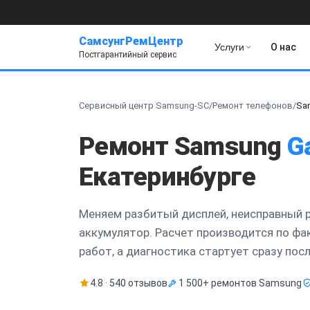
СамсунгРемЦентр
Услуги
О нас
Постгарантийный сервис
Сервисный центр Samsung-SC
/
Ремонт телефонов
/
Sa
Ремонт Samsung
G
Екатеринбурге
Меняем разбитый дисплей, неисправный 
аккумулятор. Расчет производится по ф
работ, а диагностика стартует сразу пос
4.8 · 540 отзывов
1 500+ ремонтов Samsung