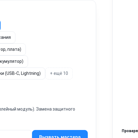
сания
ор, плата)
ккумулятор)
 (USB-C, Lightning)
+ ещё 10
сплейный модуль). Замена защитного
Провер
Вызвать мастера