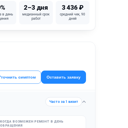
9%
2–3 дня
3 436 ₽
в в день
медианный срок
средний чек, 90
щения
работ
дней
Уточнить симптом
Оставить заявку
Часто за 1 визит