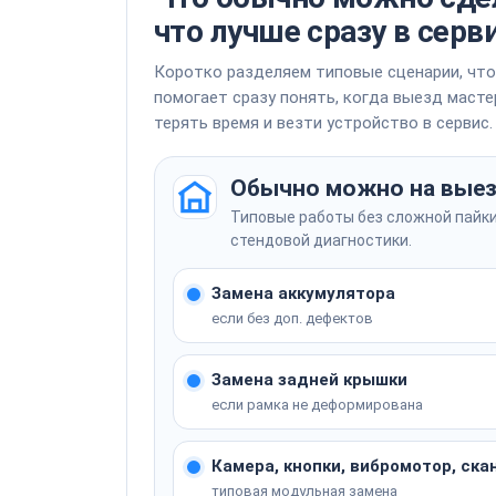
ОРИГИНАЛ
Разблокировка устройства (с сохранением данных)
Замена сканера отпечатков
что лучше сразу в серв
Ремонт / замена модуля NFC и Qi беспров
Ремонт / замена NFC модуля
ОРИГИНАЛ
Коротко разделяем типовые сценарии, что
помогает сразу понять, когда выезд мастер
Не уверены, что сломалось? Мастер опреде
ОРИГИНАЛ
терять время и везти устройство в сервис.
Перенос данных со старого устройства (Sm
Перенос данных
Не уверены, что сломалось? Мастер опреде
Обычно можно на вые
Не уверены, что сломалось? Мастер опреде
Типовые работы без сложной пайки
стендовой диагностики.
Защита экрана гидрогелевой плёнкой (6.2"
Защита гидрогелевой пленкой
Замена аккумулятора
если без доп. дефектов
Замена задней крышки
если рамка не деформирована
Не уверены, что сломалось? Мастер опреде
Камера, кнопки, вибромотор, ска
типовая модульная замена