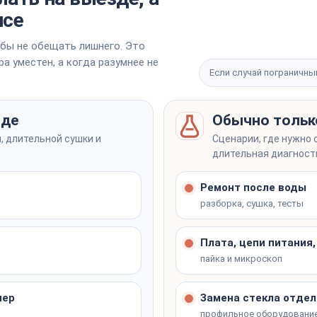
от 2 200 ₽
АНАЛОГ
исе
одной зарядки
от 5 200 ₽
АНАЛОГ
бы не обещать лишнего. Это
а уместен, а когда разумнее не
от 4 200 ₽
лит на месте
АНАЛОГ
Если случай пограничны
art Switch)
лит на месте
зде
Обычно тольк
лит на месте
, длительной сушки и
Сценарии, где нужно 
длительная диагност
)
Ремонт после воды
разборка, сушка, тесты
Плата, цепи питания
пайка и микроскоп
лит на месте
нер
Замена стекла отдел
профильное оборудовани