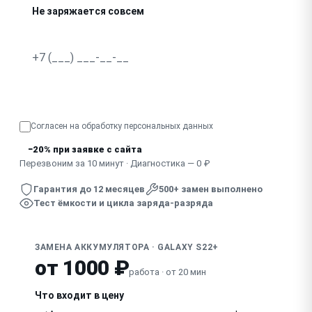
Не заряжается совсем
Сильно греется при зарядке или использовании
Быстро садится на морозе
Узнать точную стоимость
Согласен на обработку
персональных данных
−20% при заявке с сайта
Перезвоним за 10 минут · Диагностика — 0 ₽
Гарантия до 12 месяцев
500+ замен выполнено
Тест ёмкости и цикла заряда-разряда
ЗАМЕНА АККУМУЛЯТОРА · GALAXY S22+
от 1000 ₽
работа · от 20 мин
Что входит в цену