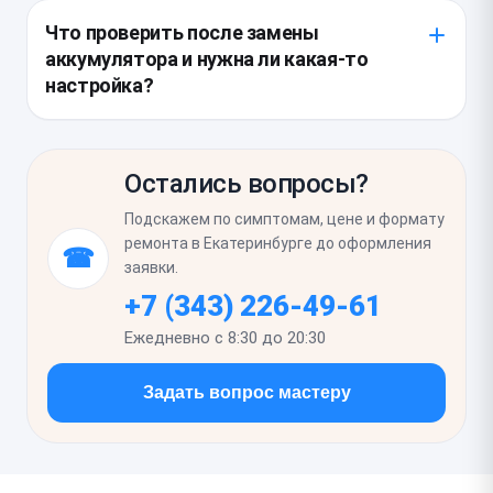
шлейфа зарядки и следы окисления после влаги,
Что проверить после замены
если телефон быстро терял заряд или грелся. Если
аккумулятора и нужна ли какая-то
крышка уже снималась раньше или стекло имеет
настройка?
микротрещины, иногда сразу меняют и клеевой
контур задней крышки, чтобы сохранить
После ремонта стоит убедиться, что смартфон
герметичность сборки.
нормально заряжается, не выключается на средних
Остались вопросы?
процентах и не перегревается при обычной
нагрузке. В первые 1–2 цикла система может
Подскажем по симптомам, цене и формату
точнее адаптировать индикатор заряда, поэтому
ремонта в Екатеринбурге до оформления
☎
нужно просто проверить стабильность работы, а
заявки.
специальная калибровка обычно не требуется.
+7 (343) 226-49-61
Ежедневно с 8:30 до 20:30
Задать вопрос мастеру