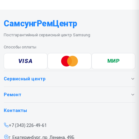
СамсунгРемЦентр
Постгарантийный сервисный центр Samsung
Способы оплаты
VISA
МИР
Сервисный центр
О нашем сервисе
Ремонт
Гарантия
Телефонов
Контакты
Прайс-лист
Ноутбуков
+7 (343) 226-49-61
Срочный ремонт
Роботов-пылесосов
г. Екатеринбург, пр. Ленина, 49Б