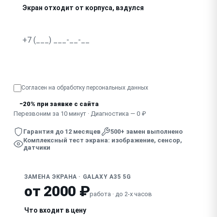
Экран отходит от корпуса, вздулся
Смешанные симптомы, экран «глючит» по-разному
Узнать точную стоимость
Согласен на обработку
персональных данных
−20% при заявке с сайта
Перезвоним за 10 минут · Диагностика — 0 ₽
Гарантия до 12 месяцев
500+ замен выполнено
Комплексный тест экрана: изображение, сенсор,
датчики
ЗАМЕНА ЭКРАНА · GALAXY A35 5G
от 2000 ₽
работа · до 2-х часов
Что входит в цену