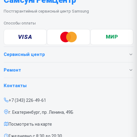
Постгарантийный сервисный центр Samsung
Способы оплаты
VISA
МИР
Сервисный центр
О нашем сервисе
Ремонт
Гарантия
Телефонов
Контакты
Прайс-лист
Ноутбуков
+7 (343) 226-49-61
Срочный ремонт
Роботов-пылесосов
г. Екатеринбург, пр. Ленина, 49Б
Доставка и способы оплаты
Телевизоров
Посмотреть на карте
Диагностика
Мониторов
Ежедневно с 8:30 до 20:30