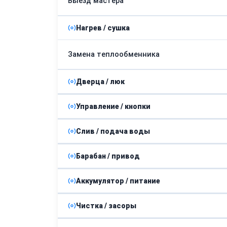
Выезд мастера
Нагрев / сушка
Замена теплообменника
Дверца / люк
Управление / кнопки
Ремонт УБЛ
Слив / подача воды
Замена кнопок
Замена механизма замка
Барабан / привод
Замена сливного фильтра
Замена панели управления
Заменю люка
Аккумулятор / питание
Замена крестовины
Замена сливного шланга
Замена датчика управления
Разблокировка люка
Чистка / засоры
Замена сетевого фильтра
Замена противовеса
Замена заливного клапана
Замена стекла люка