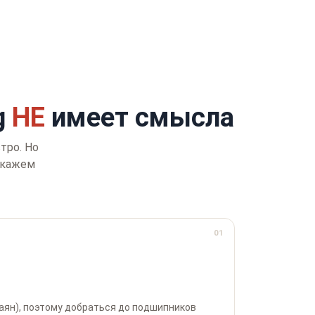
g
НЕ
имеет смысла
тро. Но
Скажем
01
аян), поэтому добраться до подшипников