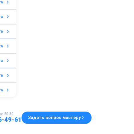
га
га
га
га
га
га
га
до 20:30
Задать вопрос мастеру
6-49-61