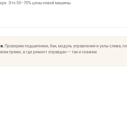
боре. Это 50–70% цены новой машины.
е.
Проверим подшипники, бак, модуль управления и узлы слива, п
жем прямо, а где ремонт оправдан — так и скажем.