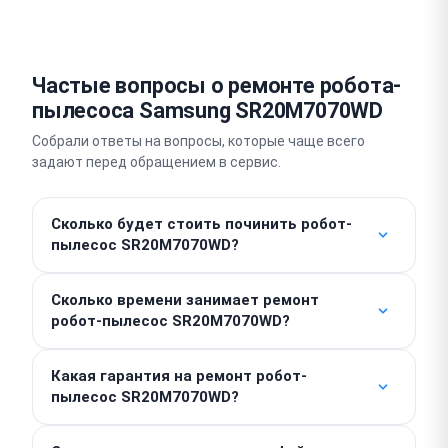
Частые вопросы о ремонте робота-
пылесоса Samsung SR20M7070WD
Собрали ответы на вопросы, которые чаще всего
задают перед обращением в сервис.
Сколько будет стоить починить робот-
пылесос SR20M7070WD?
Работы от 400 ₽. Стоимость деталей
Сколько времени занимает ремонт
рассчитывается отдельно, поэтому итоговая
робот-пылесос SR20M7070WD?
сумма зависит от характера поломки. Точную цену
мы назовем после бесплатной диагностики,
Замена аккумулятора или очистка узлов занимают
скрытых доплат у нас нет.
Какая гарантия на ремонт робот-
от одного до двух часов в день обращения.
пылесос SR20M7070WD?
Сложный ремонт с пайкой плат или
восстановлением электроники требует 3–4 дня.
Мы предоставляем гарантию до 1 года на