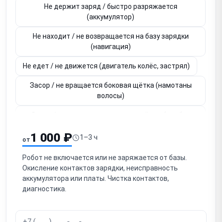
Не держит заряд / быстро разряжается
(аккумулятор)
Не находит / не возвращается на базу зарядки
(навигация)
Не едет / не движется (двигатель колёс, застрял)
Засор / не вращается боковая щётка (намотаны
волосы)
Засор / не вращается основная щётка-барабан
(намотаны волосы)
1 000 ₽
1–3 ч
от
Слабое всасывание (засор фильтра, пылесборника,
тракта)
Робот не включается или не заряжается от базы.
Окисление контактов зарядки, неисправность
Застрял / не выбирается / едет в стену (датчики
аккумулятора или платы. Чистка контактов,
препятствий/обрыва)
диагностика.
Не работает лидар / навигация (LiDAR — от удара)