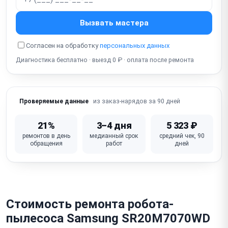
Не работает мокрая уборка / вибромоп / резервуар
воды
Вызвать мастера
Не работает Wi-Fi / приложение (нет управления со
смартфона)
Согласен на обработку
персональных данных
Диагностика бесплатно · выезд 0 ₽ · оплата после ремонта
Шум / стук / скрип колеса (подвеска, подшипник)
Не работает база зарядки (нет зарядки, нет связи)
из заказ-нарядов за 90 дней
Проверяемые данные
Не работает самоочистка / мешок для пыли (у
моделей с базой-пылесосом)
21%
3–4 дня
5 323 ₽
Посторонний запах / запах горелого (двигатель,
ремонтов в день
медианный срок
средний чек, 90
засор)
обращения
работ
дней
Неисправна плата управления / процессор
навигации
Стоимость ремонта робота-
пылесоса Samsung SR20M7070WD