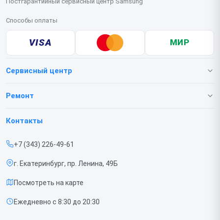
Постгарантийный сервисный центр Samsung
Способы оплаты
VISA
МИР
Сервисный центр
О нашем сервисе
Ремонт
Гарантия
Телефонов
Контакты
Прайс-лист
Ноутбуков
+7 (343) 226-49-61
Срочный ремонт
Роботов-пылесосов
г. Екатеринбург, пр. Ленина, 49Б
Доставка и способы оплаты
Телевизоров
Посмотреть на карте
Диагностика
Мониторов
Ежедневно с 8:30 до 20:30
Контакты
Вертикальных пылесосов