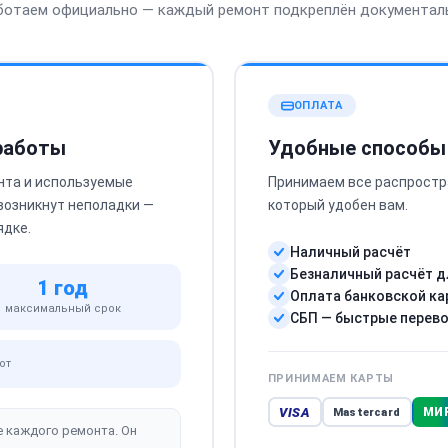
ботаем официально — каждый ремонт подкреплён документал
ОПЛАТА
 работы
Удобные способы
нта и используемые
Принимаем все распростр
 возникнут неполадки —
который удобен вам.
ядке.
Наличный расчёт
Безналичный расчёт д
1 год
Оплата банковской ка
максимальный срок
СБП — быстрые перев
от
ПРИНИМАЕМ КАРТЫ
VISA
МИ
Mastercard
е каждого ремонта. Он