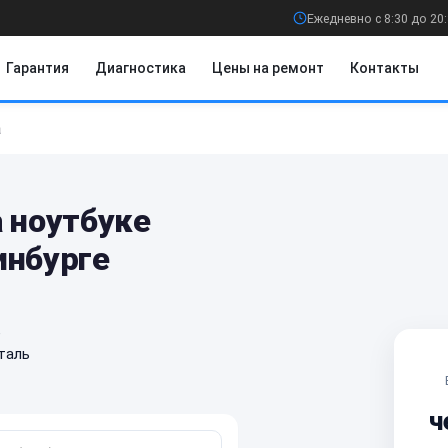
Ежедневно с 8:30 до 20
Гарантия
Диагностика
Цены на ремонт
Контакты
а
 ноутбуке
инбурге
е
таль
ч