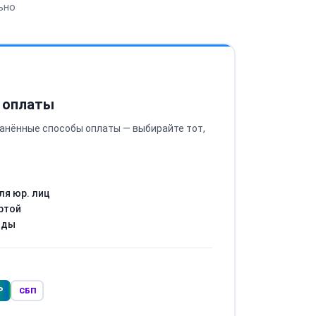
ьно
 оплаты
анённые способы оплаты — выбирайте тот,
ля юр. лиц
ртой
оды
Р
СБП