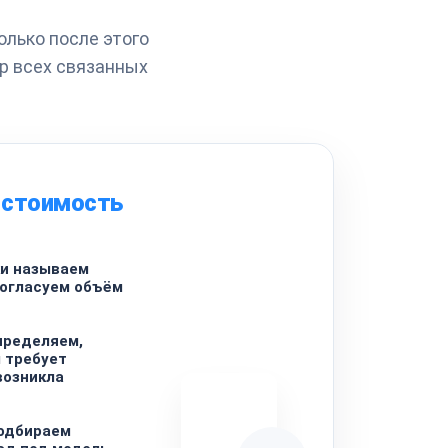
олько после этого
р всех связанных
 стоимость
ки называем
согласуем объём
пределяем,
л требует
возникла
Подбираем