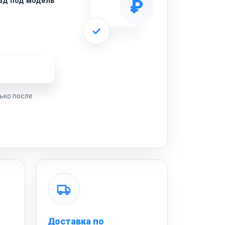
ад под модель
₽
ремонта
ько после
Доставка по