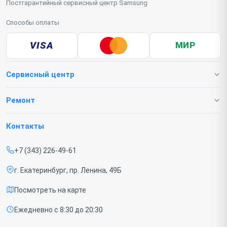
Постгарантийный сервисный центр Samsung
Способы оплаты
VISA
МИР
Сервисный центр
О нашем сервисе
Ремонт
Гарантия
Телефонов
Контакты
Прайс-лист
Ноутбуков
+7 (343) 226-49-61
Срочный ремонт
Роботов-пылесосов
г. Екатеринбург, пр. Ленина, 49Б
Доставка и способы оплаты
Телевизоров
Посмотреть на карте
Диагностика
Мониторов
Ежедневно с 8:30 до 20:30
Контакты
Вертикальных пылесосов