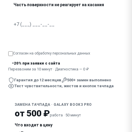
Часть поверхности не реагирует на касания
Кнопки тачпада не нажимаются или залипают
Двойные срабатывания при одном нажатии
Узнать точную стоимость
Согласен на обработку
персональных данных
−20% при заявке с сайта
Перезвоним за 10 минут · Диагностика — 0 ₽
Гарантия до 12 месяцев
500+ замен выполнено
Тест чувствительности, жестов и кнопок тачпада
ЗАМЕНА ТАЧПАДА · GALAXY BOOK3 PRO
от 500 ₽
работа · 50 минут
Что входит в цену