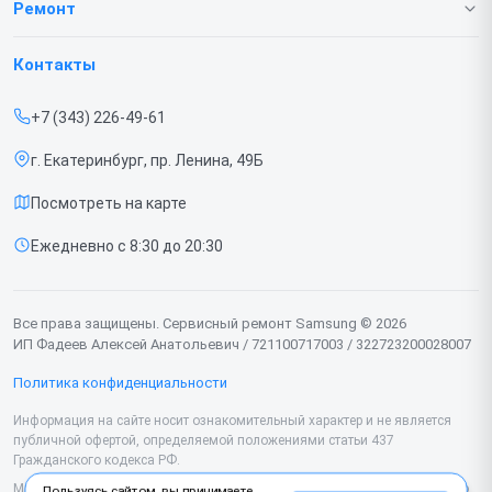
О нашем сервисе
Ремонт
Гарантия
Телефонов
Контакты
Прайс-лист
Ноутбуков
+7 (343) 226-49-61
Срочный ремонт
Роботов-пылесосов
г. Екатеринбург, пр. Ленина, 49Б
Доставка и способы оплаты
Телевизоров
Посмотреть на карте
Диагностика
Мониторов
Ежедневно с 8:30 до 20:30
Контакты
Вертикальных пылесосов
Духовых шкафов
Все права защищены. Сервисный ремонт Samsung © 2026
ИП Фадеев Алексей Анатольевич / 721100717003 / 322723200028007
Принтеров
Политика конфиденциальности
Проекторов
Информация на сайте носит ознакомительный характер и не является
публичной офертой, определяемой положениями статьи 437
Кондиционеров
Гражданского кодекса РФ.
Микроволновых печей
Мы специализируемся на обслуживании и ремонте техники Samsung, но
Пользуясь сайтом, вы принимаете