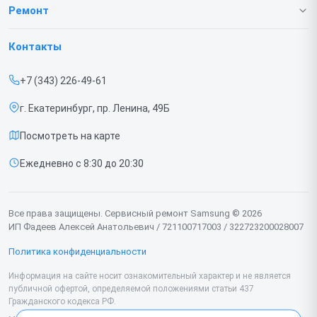
О нашем сервисе
Ремонт
Гарантия
Телефонов
Контакты
Прайс-лист
Ноутбуков
+7 (343) 226-49-61
Срочный ремонт
Роботов-пылесосов
г. Екатеринбург, пр. Ленина, 49Б
Доставка и способы оплаты
Телевизоров
Посмотреть на карте
Диагностика
Мониторов
Ежедневно с 8:30 до 20:30
Контакты
Вертикальных пылесосов
Духовых шкафов
Все права защищены. Сервисный ремонт Samsung © 2026
ИП Фадеев Алексей Анатольевич / 721100717003 / 322723200028007
Принтеров
Политика конфиденциальности
Проекторов
Информация на сайте носит ознакомительный характер и не является
публичной офертой, определяемой положениями статьи 437
Кондиционеров
Гражданского кодекса РФ.