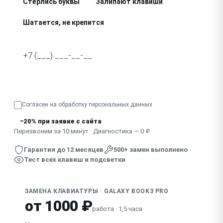
Стёрлись буквы
Залипают клавиши
Шатается, не крепится
Не работает подсветка
Провалились, не нажимаются клавиши
Узнать точную стоимость
Отсутствует, сломан колпачок клавиши
Согласен на обработку
персональных данных
Клавиатура не реагирует полностью
−20% при заявке с сайта
Скрипит, дребезжит при наборе
Перезвоним за 10 минут · Диагностика — 0 ₽
Гарантия до 12 месяцев
500+ замен выполнено
Тест всех клавиш и подсветки
ЗАМЕНА КЛАВИАТУРЫ · GALAXY BOOK3 PRO
от 1000 ₽
работа · 1,5 часа