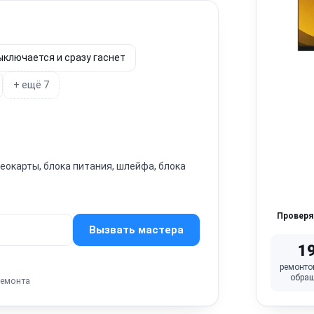
ыключается и сразу гаснет
+ ещё 7
окарты, блока питания, шлейфа, блока
Провер
Вызвать мастера
1
ремонто
обра
ремонта