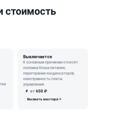
и стоимость
Выключается
К основным причинам относят:
поломка блока питания,
перегорание конденсаторов,
ы
неисправность платы
тка
управления
от
650 ₽
₽