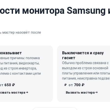
ости монитора Samsung 
 мастер назовёт после
показывает
Выключается и сразу
гаснет
овные причины: поломка
Обычно проблема связана с
ы питания, видеокарты,
выходом из строя основной
д из строя инвертора,
платы управления или плат
блема с контактами цепи
питания, неисправна подсве
от
650 ₽
от
700 ₽
₽