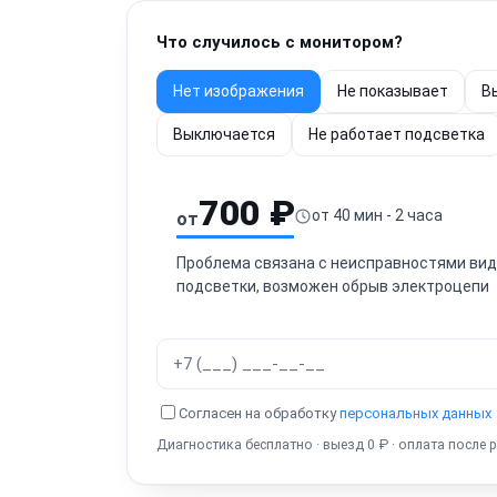
Что случилось с монитором?
Нет изображения
Не показывает
В
Выключается
Не работает подсветка
700 ₽
от 40 мин - 2 часа
от
Проблема связана с неисправностями виде
подсветки, возможен обрыв электроцепи
Согласен на обработку
персональных данных
Диагностика бесплатно · выезд 0 ₽ · оплата после 