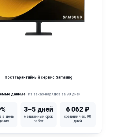
Постгарантийный сервис Samsung
из заказ-нарядов за 90 дней
яемые данные
9%
3–5 дней
6 062 ₽
в в день
медианный срок
средний чек, 90
щения
работ
дней