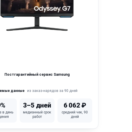
Постгарантийный сервис Samsung
из заказ-нарядов за 90 дней
яемые данные
9%
3–5 дней
6 062 ₽
в в день
медианный срок
средний чек, 90
щения
работ
дней