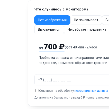
Что случилось с монитором?
Нет изображения
Не показывает
В
Выключается
Не работает подсветка
700 ₽
от 40 мин - 2 часа
от
Проблема связана с неисправностями виде
подсветки, возможен обрыв электроцепи
Согласен на обработку
персональных данных
Диагностика бесплатно · выезд 0 ₽ · оплата после 