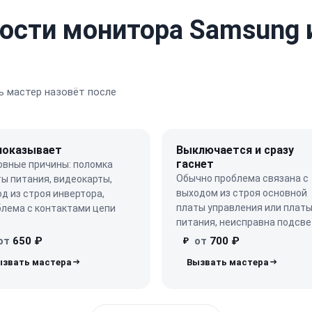
ости монитора Samsung 
 мастер назовёт после
показывает
Выключается и сразу
гаснет
овные причины: поломка
Обычно проблема связана с
ы питания, видеокарты,
выходом из строя основной
д из строя инвертора,
платы управления или плат
блема с контактами цепи
питания, неисправна подсве
от
650 ₽
от
700 ₽
₽