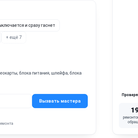
ыключается и сразу гаснет
+ ещё 7
окарты, блока питания, шлейфа, блока
Провер
Вызвать мастера
1
ремонто
обра
ремонта