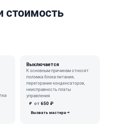
и стоимость
Выключается
К основным причинам относят:
поломка блока питания,
перегорание конденсаторов,
ы
неисправность платы
тка
управления
от
650 ₽
₽