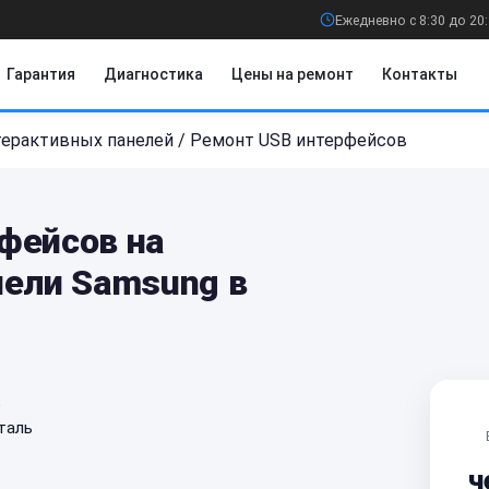
Ежедневно с 8:30 до 20
Гарантия
Диагностика
Цены на ремонт
Контакты
терактивных панелей
/
Ремонт USB интерфейсов
фейсов на
нели Samsung в
е
таль
ч