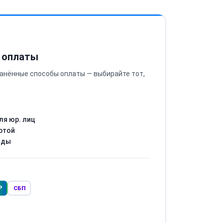
 оплаты
анённые способы оплаты — выбирайте тот,
ля юр. лиц
ртой
оды
Р
СБП