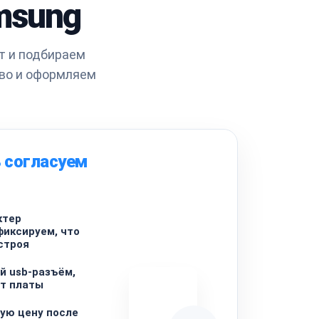
msung
т и подбираем
во и оформляем
 согласуем
ктер
фиксируем, что
строя
й usb-разъём,
т платы
ую цену после