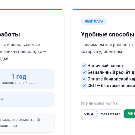
ОПЛАТА
 работы
Удобные способы
нта и используемые
Принимаем все распростр
 возникнут неполадки —
который удобен вам.
ядке.
Наличный расчёт
Безналичный расчёт д
1 год
Оплата банковской ка
максимальный срок
СБП — быстрые перев
от
ПРИНИМАЕМ КАРТЫ
VISA
МИ
Mastercard
е каждого ремонта. Он
уживания.