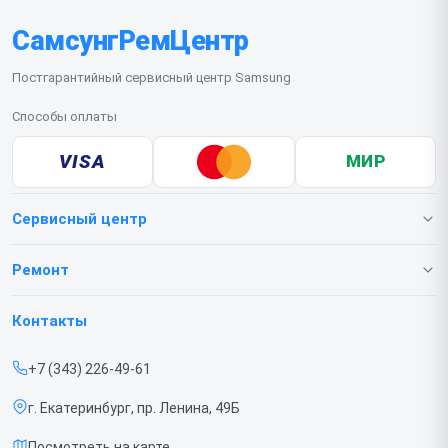
СамсунгРемЦентр
Постгарантийный сервисный центр Samsung
Способы оплаты
VISA
МИР
Сервисный центр
О нашем сервисе
Ремонт
Гарантия
Телефонов
Контакты
Прайс-лист
Ноутбуков
+7 (343) 226-49-61
Срочный ремонт
Роботов-пылесосов
г. Екатеринбург, пр. Ленина, 49Б
Доставка и способы оплаты
Телевизоров
Посмотреть на карте