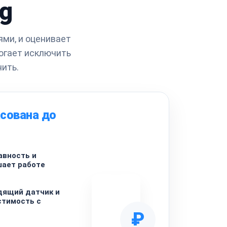
g
ями, и оценивает
огает исключить
ить.
сована до
авность и
шает работе
дящий датчик и
стимость с
₽