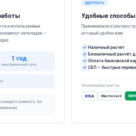
ОПЛАТА
 работы
Удобные способы
нта и используемые
Принимаем все распростр
 возникнут неполадки —
который удобен вам.
ядке.
Наличный расчёт
Безналичный расчёт д
1 год
Оплата банковской ка
максимальный срок
СБП — быстрые перев
от
ПРИНИМАЕМ КАРТЫ
VISA
МИ
Mastercard
е каждого ремонта. Он
уживания.