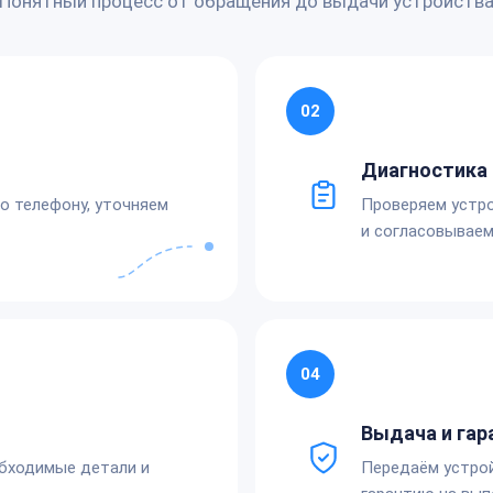
Понятный процесс от обращения до выдачи устройств
02
Диагностика 
по телефону, уточняем
Проверяем устро
и согласовываем
04
Выдача и гар
обходимые детали и
Передаём устро