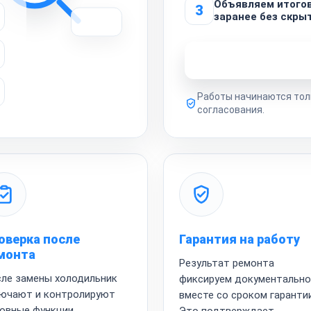
Объявляем итого
3
заранее без скры
Узнать стоимость 
Работы начинаются тол
согласования.
оверка после
Гарантия на работу
монта
Результат ремонта
ле замены холодильник
фиксируем документально
ючают и контролируют
вместе со сроком гарантии
овные функции.
Это подтверждает