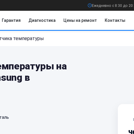
Ежедневно с 8:30 до 20
Гарантия
Диагностика
Цены на ремонт
Контакты
тчика температуры
емпературы на
sung в
е
таль
ч