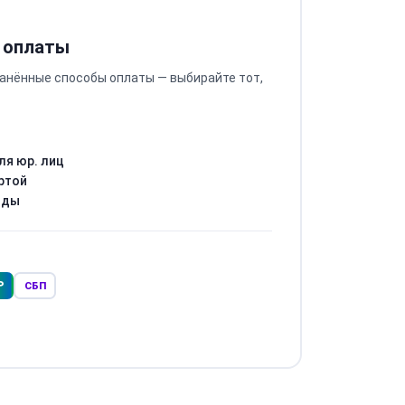
 оплаты
анённые способы оплаты — выбирайте тот,
ля юр. лиц
ртой
оды
Р
СБП